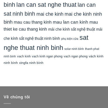
binh
lan can sat nghe thuat
lan can
sat ninh binh
mai che kinh
mai che kinh ninh
binh
mau lan can kinh
mau cau thang kinh
mau
thiet ke cau thang kinh
mái che kính sắt nghệ thuật
mái
sat
che kính sắt nghệ thuật ninh bình
phụ kiện cửa
nghe thuat ninh binh
solar ninh bình
thanh phat
vách kính
vach kinh
vach kinh ngan phong
vach ngan phong
ninh binh
ninh bình
xingfa ninh bình
Về chúng tôi