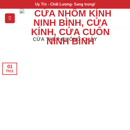
Skip
Uy Tín - Chất Lượng- Sang trọng!
to
content
CỬA THÉP CHỐNG CHÁY
01
Th11