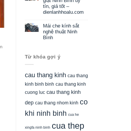
giặt Ninh Bình uy
tín, giá tốt –
dienlanhhoalu.com
Mái che kính sắt
nghệ thuật Ninh
Bình
nn
Từ khóa gợi ý
cau thang kinh
cau thang
kinh binh binh
cau thang kinh
cau thang kinh
cuong luc
co
dep
cau thang nhom kinh
khi ninh binh
cua he
cua thep
xingfa ninh binh