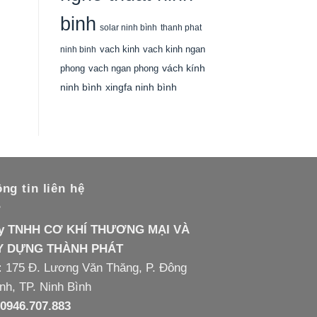
binh
solar ninh bình
thanh phat
vach kinh
vach kinh ngan
ninh binh
vách kính
phong
vach ngan phong
ninh bình
xingfa ninh bình
ng tin liên hệ
Ty TNHH CƠ KHÍ THƯƠNG MẠI VÀ
Y DỰNG THÀNH PHÁT
:
175 Đ. Lương Văn Thăng, P. Đông
nh, TP. Ninh Bình
 0946.707.883