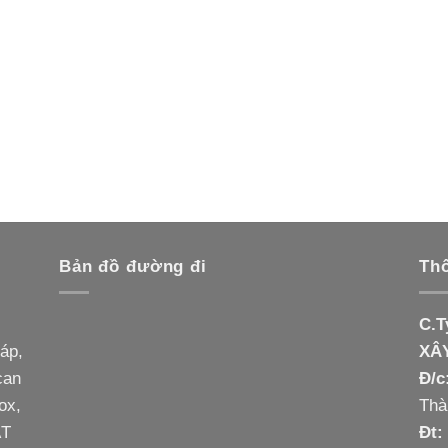
Bản đồ đường đi
Thô
C.
háp,
XÂ
can
Đ/c
ox,
Thà
ẤT
Đt: