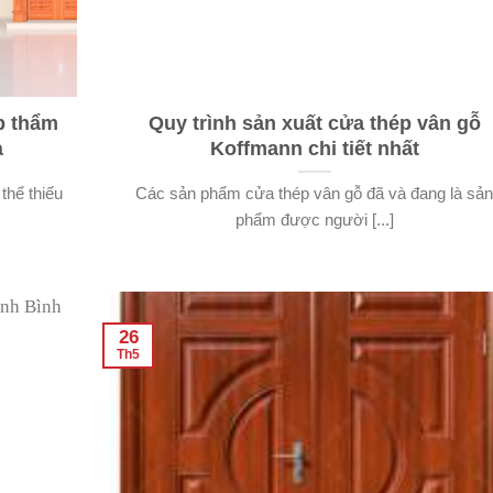
p thẩm
Quy trình sản xuất cửa thép vân gỗ
à
Koffmann chi tiết nhất
thể thiếu
Các sản phẩm cửa thép vân gỗ đã và đang là sả
phẩm được người [...]
26
Th5