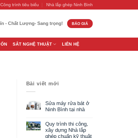
Công trình tiêu biểu
Nhà lắp ghép Ninh Bình
ín - Chất Lượng- Sang trọng!
BÁO GIÁ
UỐN
SẮT NGHỆ THUẬT
LIÊN HỆ
Bài viết mới
Sửa máy rửa bát ở
Ninh Bình tại nhà
Quy trình thi công,
xây dựng Nhà lắp
ghép chuẩn kỹ thuật