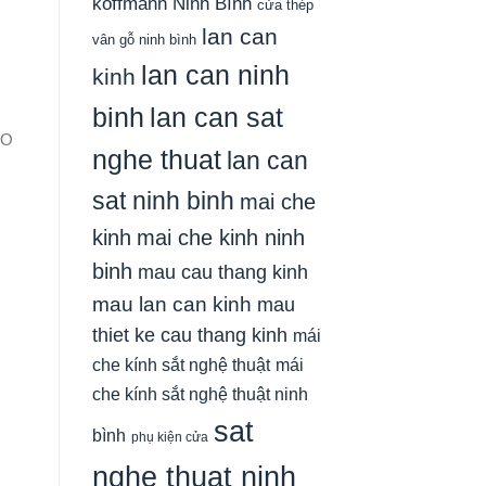
koffmann Ninh Bình
cửa thép
lan can
vân gỗ ninh bình
lan can ninh
kinh
binh
lan can sat
ẠO
nghe thuat
lan can
sat ninh binh
mai che
kinh
mai che kinh ninh
binh
mau cau thang kinh
mau lan can kinh
mau
thiet ke cau thang kinh
mái
che kính sắt nghệ thuật
mái
che kính sắt nghệ thuật ninh
sat
bình
phụ kiện cửa
nghe thuat ninh