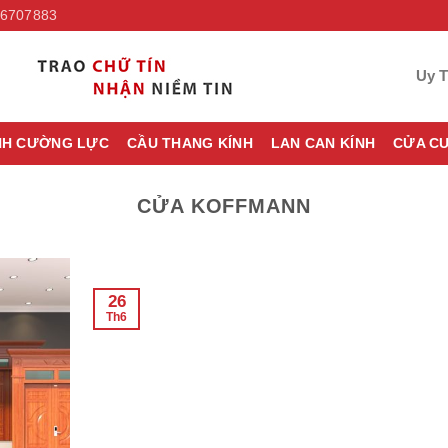
6707883
Uy T
NH CƯỜNG LỰC
CẦU THANG KÍNH
LAN CAN KÍNH
CỬA C
CỬA KOFFMANN
26
Th6